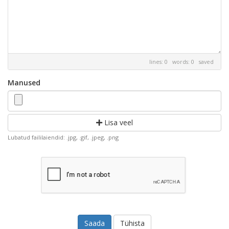
lines: 0 words: 0
saved
Manused
Lisa veel
Lubatud faililaiendid: .jpg, .gif, .jpeg, .png
Tühista