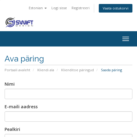
Estonian
Logi sisse
Registreeri
Vaata ostukorvi
Togg
navig
Ava päring
Portaali avaleht
Kliendi ala
Klienditoe päringud
Saada päring
Nimi
E-maili aadress
Pealkiri