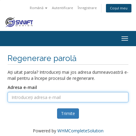
Română
Autentificare
Înregistrare
Coșul meu
Togg
navig
Regenerare parolă
Ați uitat parola? Introduceți mai jos adresa dumneavoastră e-
mail pentru a începe procesul de regenerare.
Adresa e-mail
Trimite
Powered by
WHMCompleteSolution